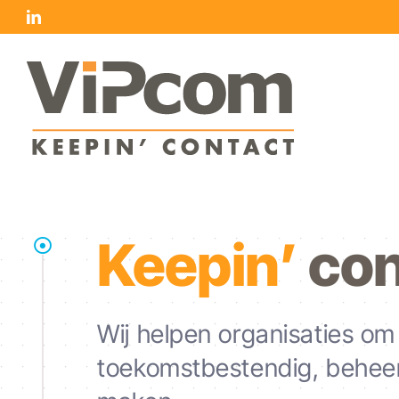
Skip
LinkedIn
to
content
Keepin’
con
Wij helpen organisaties o
toekomstbestendig, beheers