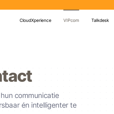
CloudXperience
VIPcom
Talkdesk
tact
m hun communicatie
baar én intelligenter te