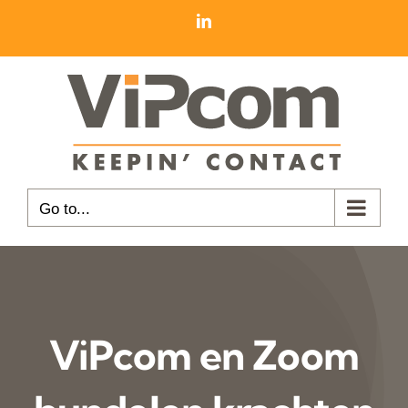
Skip
LinkedIn
to
content
Go to...
ViPcom en Zoom